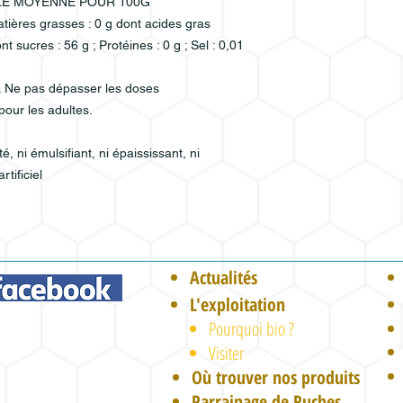
LE MOYENNE POUR 100G
atières grasses : 0 g dont acides gras
nt sucres : 56 g ; Protéines : 0 g ; Sel : 0,01
. Ne pas dépasser les doses
ur les adultes.
é, ni émulsifiant, ni épaississant, ni
tificiel
Actualités
L'exploitation
Pourquoi bio ?
Visiter
Où trouver nos produits
Parrainage de Ruches