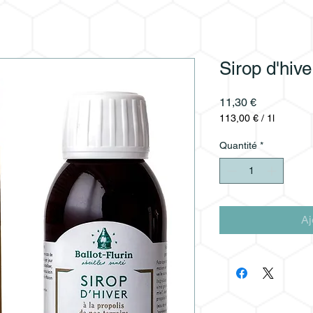
Sirop d'hive
Prix
11,30 €
113,00 €
/
1l
113,00 €
pour
Quantité
*
1
Litre
Aj