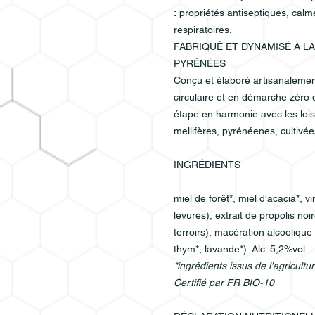
:
propriétés antiseptiques, calm
respiratoires.
FABRIQUÉ ET DYNAMISÉ À L
PYRÉNÉES
Conçu et élaboré artisanaleme
circulaire et en démarche zéro
étape en harmonie avec les loi
mellifères, pyrénéenes, cultivé
INGRÉDIENTS
miel de forêt*, miel d'acacia*, 
levures), extrait de propolis no
terroirs), macération alcoolique 
thym*, lavande*). Alc. 5,2%vol.
*ingrédients issus de l'agricultu
Certifié par FR BIO-10