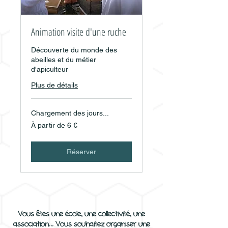
Animation visite d'une ruche
Découverte du monde des
abeilles et du métier
d'apiculteur
Plus de détails
Chargement des jours...
À
À partir de 6 €
partir
de
6
euros
Réserver
Vous êtes une école, une collectivité, une
association... Vous souhaitez organiser une