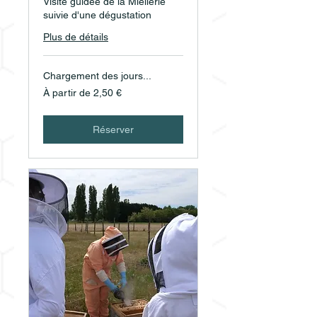
Visite guidée de la Miellerie
suivie d'une dégustation
Plus de détails
Chargement des jours...
À
À partir de 2,50 €
partir
de
2,50
euros
Réserver