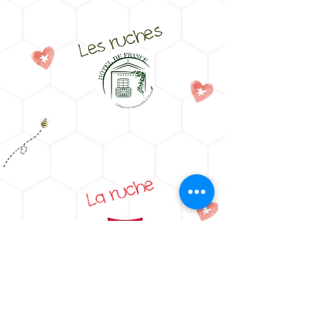
Les ruches
La ruche
Hôtel Ibis Nantes
Centre Gare Sud