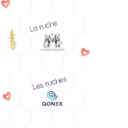
La ruche
Les ruches