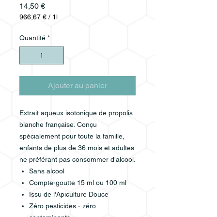
Prix
14,50 €
966,67 €
/
1l
966,67 €
pour
Quantité
*
1
Litre
Ajouter au panier
Extrait aqueux isotonique de propolis
blanche française. Conçu
spécialement pour toute la famille,
enfants de plus de 36 mois et adultes
ne préférant pas consommer d'alcool.
Sans alcool
Compte-goutte 15 ml ou 100 ml
Issu de l'Apiculture Douce
Zéro pesticides - zéro