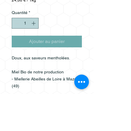
24,00 €
/
1kg
24,00 €
pour
Quantité
*
1
Kilogramme
Ajouter au panier
Doux, aux saveurs mentholées.
Miel Bio de notre production
- Miellerie Abeilles de Loire à Mazé
(49)
Produit certifié
Agriculture
Biologique
&
Valeurs Parc Naturel
Régional
Poids net :
500g