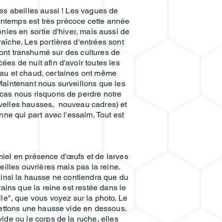
les abeilles aussi ! Les vagues de
rintemps est très précoce cette année
onies en sortie d'hiver, mais aussi de
raîche. Les portières d'entrées sont
ont transhumé sur des cultures de
ées de nuit afin d'avoir toutes les
 beau et chaud, certaines ont même
 Maintenant nous surveillons que les
 cas nous risquons de perdre notre
nouvelles hausses, nouveau cadres) et
ne qui part avec l'essaim. Tout est
miel en présence d'œufs et de larves
beilles ouvrières mais pas la reine.
 ainsi la hausse ne contiendra que du
ains que la reine est restée dans le
le", que vous voyez sur la photo. Le
 mettons une hausse vide en dessous.
vide ou le corps de la ruche, elles