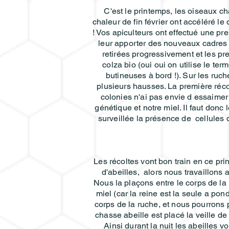
C'est le printemps, les oiseaux ch
chaleur de fin février ont accéléré l
! Vos apiculteurs ont effectué une pre
leur apporter des nouveaux cadres à
retirées progressivement et les p
colza bio (oui oui on utilise le te
butineuses à bord !). Sur les ruch
plusieurs hausses. La première récol
colonies n'ai pas envie d essaimer
génétique et notre miel. Il faut donc
surveillée la présence de cellules 
Les récoltes vont bon train en ce pr
d'abeilles, alors nous travaillons a
Nous la plaçons entre le corps de la 
miel (car la reine est la seule a po
corps de la ruche, et nous pourrons 
chasse abeille est placé la veille d
Ainsi durant la nuit les abeilles v