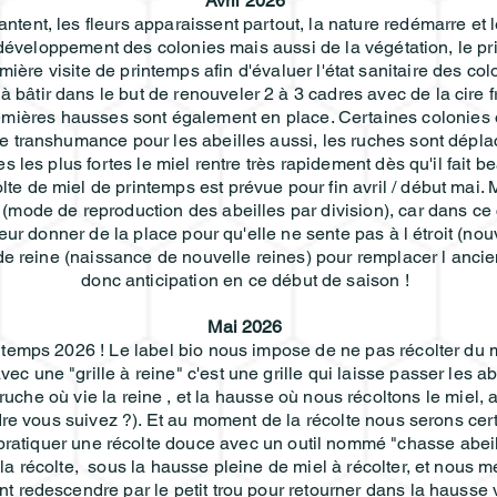
Avril 2026
antent, les fleurs apparaissent partout, la nature redémarre et 
e développement des colonies mais aussi de la végétation, le p
mière visite de printemps afin d'évaluer l'état sanitaire des col
 bâtir dans le but de renouveler 2 à 3 cadres avec de la cire f
remières hausses sont également en place. Certaines colonies 
rme transhumance pour les abeilles aussi, les ruches sont déplac
es les plus fortes le miel rentre très rapidement dès qu'il fait
te de miel de printemps est prévue pour fin avril / début mai.
 (mode de reproduction des abeilles par division), car dans ce
 leur donner de la place pour qu'elle ne sente pas à l étroit (
de reine (naissance de nouvelle reines) pour remplacer l ancien
donc anticipation en ce début de saison !
Mai 2026
intemps 2026 ! Le label bio nous impose de ne pas récolter du 
vec une "grille à reine" c'est une grille qui laisse passer les a
ruche où vie la reine , et la hausse où nous récoltons le miel,
ndre vous suivez ?). Et au moment de la récolte nous serons cert
pratiquer une récolte douce avec un outil nommé "chasse abeil
e la récolte, sous la hausse pleine de miel à récolter, et nous
ont redescendre par le petit trou pour retourner dans la hausse 