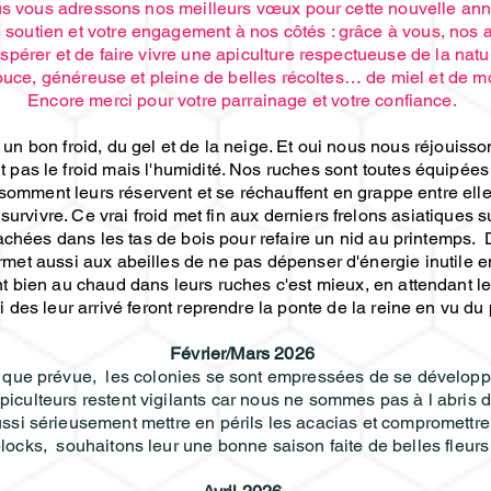
s vous
adressons nos meilleurs vœux pour cette nouvelle ann
 soutien et votre engagement à nos côtés : grâce à vous, nos a
spérer et de faire vivre une apiculture respectueuse de la natu
ouce, généreuse et pleine de belles récoltes… de miel et de m
Encore merci pour votre parrainage et votre confiance.
n un bon froid, du gel et de la neige. Et oui nous nous réjouiss
t pas le froid mais l'humidité. Nos ruches sont toutes équipée
onsomment leurs réservent et se réchauffent en grappe entre ell
survivre. Ce vrai froid met fin aux derniers frelons asiatiques s
 cachées dans les tas de bois pour refaire un nid au printemps
ermet aussi aux abeilles de ne pas dépenser d'énergie inutile e
tent bien au chaud dans leurs ruches c'est mieux, en attendant l
ui des leur arrivé feront reprendre la ponte de la reine en vu du 
Février/Mars 2026
e que prévue, les colonies se sont empressées de se développe
iculteurs restent vigilants car nous ne sommes pas à l abris d
i sérieusement mettre en périls les acacias et compromettre la
blocks, souhaitons leur une bonne saison faite de belles fleur