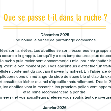
Que se passe t-il dans la ruche ?
Décembre 2025
Une nouvelle année de parrainage commence.
ées sont arrivées. Les abeilles se sont resserrées en grappe 
cœur de la grappe. Lorsqu'il y a des températures plus douces 
de la ruche puis reviennent consommer du miel pour réchauffer l
t), c'est le bon moment pour vos apiculteurs d'effectuer un trai
 cellules contenant du couvain (larves/nymphes). En l'absence d
pliquons donc un mélange de sirop de sucre bio et d'acide oxali
nt ensuite se lécher et ainsi s'épouiller naturellement. Dès le 
 les abeilles vont le ressentir, les premiers pollen vont appara
et la reine recommencera à pondre.
inée(s), et vos apiculteurs préférés vous souhaitent de joyeuse
Janvier 2026