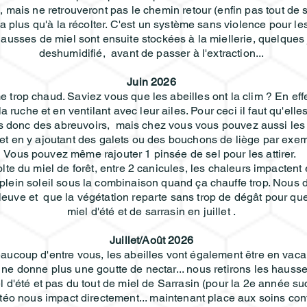
 mais ne retrouveront pas le chemin retour (enfin pas tout de s
n a plus qu'à la récolter. C'est un système sans violence pour l
usses de miel sont ensuite stockées à la miellerie, quelques j
deshumidifié, avant de passer à l'extraction...
Juin 2026
me trop chaud. Saviez vous que les abeilles ont la clim ? En eff
a ruche et en ventilant avec leur ailes. Pour ceci il faut qu'elle
s donc des abreuvoirs, mais chez vous vous pouvez aussi les
et en y ajoutant des galets ou des bouchons de liège par exem
Vous pouvez même rajouter 1 pinsée de sel pour les attirer.
lte du miel de forêt, entre 2 canicules, les chaleurs impactent 
 plein soleil sous la combinaison quand ça chauffe trop. Nous
euve et que la végétation reparte sans trop de dégât pour que 
miel d'été et de sarrasin en juillet .
Juillet/Août 2026
eaucoup d'entre vous, les abeilles vont également être en vaca
n ne donne plus une goutte de nectar... nous retirons les hauss
el d'été et pas du tout de miel de Sarrasin (pour la 2e année
éo nous impact directement... maintenant place aux soins contr